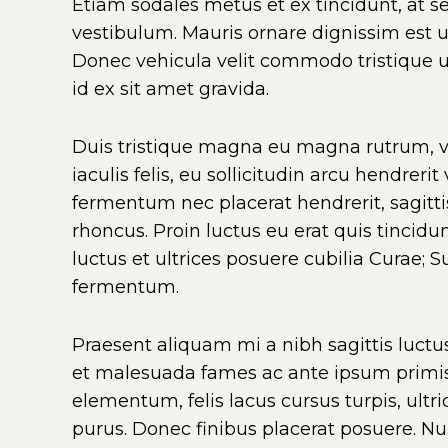
Etiam sodales metus et ex tincidunt, at 
vestibulum. Mauris ornare dignissim est 
Donec vehicula velit commodo tristique ul
id ex sit amet gravida.
Duis tristique magna eu magna rutrum, vit
iaculis felis, eu sollicitudin arcu hendreri
fermentum nec placerat hendrerit, sagitti
rhoncus. Proin luctus eu erat quis tincidu
luctus et ultrices posuere cubilia Curae;
fermentum.
Praesent aliquam mi a nibh sagittis luctus
et malesuada fames ac ante ipsum primis 
elementum, felis lacus cursus turpis, ultri
purus. Donec finibus placerat posuere. Nu