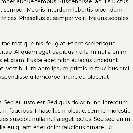
semper augue tempus. Suspendisse iaculis luctus
ut semper. Mauris interdum lobortis bibendum.
trices. Phasellus et semper velit. Mauris sodales
ae tristique nisi feugiat. Etiam scelerisque
t vitae. Aliquam eget dapibus nulla. In nulla enim,
s et diam. Fusce eget nibh et lacus tincidunt
nt. Vestibulum ante ipsum primis in faucibus orci
 Suspendisse ullamcorper nunc eu placerat
. Sed at justo est. Sed quis dolor nunc. Interdum
in faucibus. Phasellus molestie, sem id molestie
cies suscipit nulla nulla eget lectus. Sed sed enim
lla eu quam eget dolor faucibus ornare. Ut