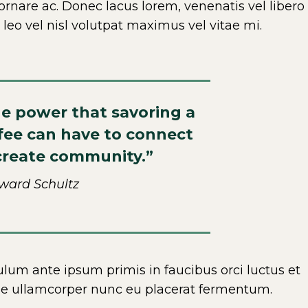
ornare ac. Donec lacus lorem, venenatis vel libero
o vel nisl volutpat maximus vel vitae mi.
he power that savoring a
fee can have to connect
create community.”
ward Schultz
bulum ante ipsum primis in faucibus orci luctus et
sse ullamcorper nunc eu placerat fermentum.