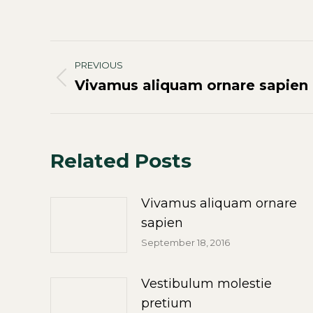
Post
PREVIOUS
navigation
Vivamus aliquam ornare sapien
Previous
post:
Related Posts
Vivamus aliquam ornare
sapien
September 18, 2016
Vestibulum molestie
pretium