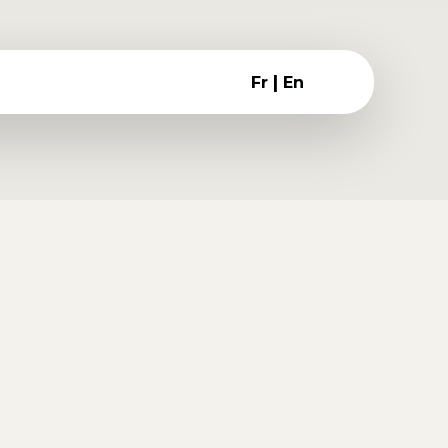
ulla emet
|
Fr
En