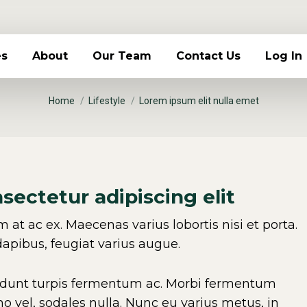
sum elit n
es
About
Our Team
Contact Us
Log In
You are here:
Home
Lifestyle
Lorem ipsum elit nulla emet
sectetur adipiscing elit
at ac ex. Maecenas varius lobortis nisi et porta.
pibus, feugiat varius augue.
idunt turpis fermentum ac. Morbi fermentum
emo vel, sodales nulla. Nunc eu varius metus, in