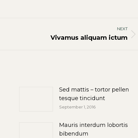
NEXT
Vivamus aliquam ictum
Next
post:
Sed mattis – tortor pellen
tesque tincidunt
September 1, 2016
Mauris interdum lobortis
bibendum