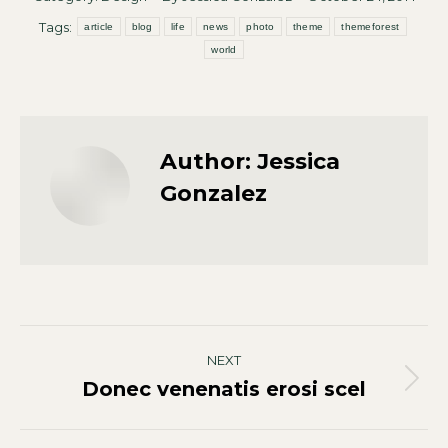
Tags:
article
blog
life
news
photo
theme
themeforest
world
Author:
Jessica
Gonzalez
Post
NEXT
navigation
Donec venenatis erosi scel
Next
post: