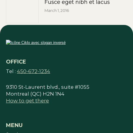
Fusce eget nibh et lacus
March 1, 2016
OFFICE
Tel :
450-672-1234
9310 St-Laurent blvd., suite #1055
Montreal (QC) H2N 1N4
How to get there
MENU